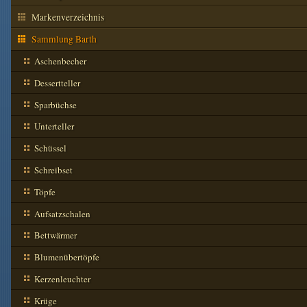
Markenverzeichnis
Sammlung Barth
Aschenbecher
Dessertteller
Sparbüchse
Unterteller
Schüssel
Schreibset
Töpfe
Aufsatzschalen
Bettwärmer
Blumenübertöpfe
Kerzenleuchter
Krüge