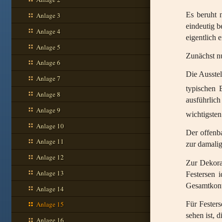
Es beruht 
Anlage 3
eindeutig b
Anlage 4
eigentlich 
Anlage 5
Zunächst n
Anlage 6
Die Ausste
Anlage 7
typischen 
Anlage 8
ausführlic
Anlage 9
wichtigste
Anlage 10
Der offenb
Anlage 11
zur damalig
Anlage 12
Zur Dekora
Anlage 13
Festersen 
Gesamtkonte
Anlage 14
Für Festers
Anlage 15
sehen ist, 
Anlage 16