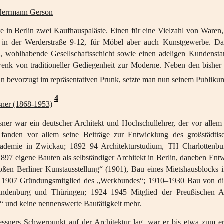
Herrmann Gerson
te in Berlin zwei Kaufhauspaläste. Einen für eine Vielzahl von Waren
 in der Werderstraße 9-12, für Möbel aber auch Kunstgewerbe. Das
lle, wohlhabende Gesellschaftsschicht sowie einen adeligen Kunden
enk von traditioneller Gediegenheit zur Moderne. Neben den bisher 
n bevorzugt im repräsentativen Prunk, setzte man nun seinem Publikum
4
sner (1868-1953)
sner war ein deutscher Architekt und Hochschullehrer, der vor alle
 fanden vor allem seine Beiträge zur Entwicklung des großstäd
demie in Zwickau; 1892–94 Architekturstudium, TH Charlottenburg
1897 eigene Bauten als selbständiger Architekt in Berlin, daneben Entw
ßen Berliner Kunstausstellung“ (1901), Bau eines Mietshausblocks in
 1907 Gründungsmitglied des „Werkbundes“; 1910–1930 Bau von dive
andenburg und Thüringen; 1924–1945 Mitglied der Preußischen A
 und keine nennenswerte Bautätigkeit mehr.
sners Schwerpunkt auf der Architektur lag, war er bis etwa zum er