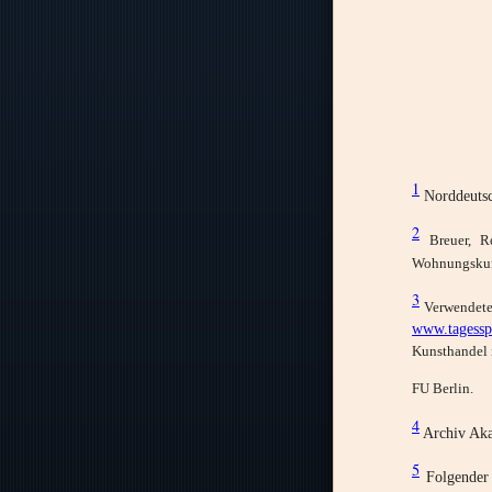
1
Norddeutsc
2
Breuer, 
Wohnungskuns
3
Verwendete
www.tagesspi
Kunsthandel 
FU Berlin.
4
Archiv Aka
5
Folgender 