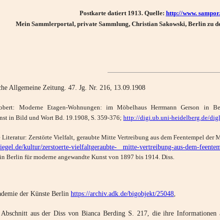
Postkarte datiert 1913. Quelle:
http://www. sampor
Mein Sammlerportal, private Sammlung, Christian Sakowski, Berlin zu d
he Allgemeine Zeitung. 47. Jg. Nr. 216, 13.09.1908
Robert: Moderne Etagen-Wohnungen: im Möbelhaus Herrmann Gerson in Berl
t in Bild und Wort Bd. 19.1908, S. 359-376;
http://digi.ub.uni-heidelberg.de/di
 Literatur: Zerstörte Vielfalt, geraubte Mitte Vertreibung aus dem Feentempel de
egel.de/kultur/zerstoerte-vielfaltgeraubte- mitte-vertreibung-aus-dem-feen
in Berlin für moderne angewandte Kunst von 1897 bis 1914. Diss.
demie der Künste Berlin
https://archiv.adk.de/bigobjekt/25048
,
Abschnitt aus der Diss von Bianca Berding S. 217, die ihre Informationen