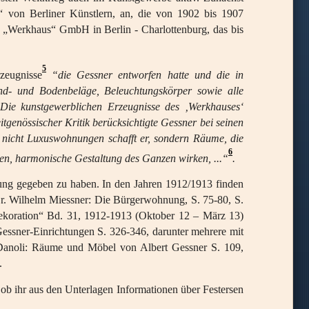
 von Berliner Künstlern, an, die von 1902 bis 1907
e „Werkhaus“ GmbH in Berlin - Charlottenburg, das bis
5
zeugnisse
“die Gessner entworfen hatte und die in
and- und Bodenbeläge, Beleuchtungskörper sowie alle
Die kunstgewerblichen Erzeugnisse des ‚Werkhauses‘
tgenössischer Kritik berücksichtigte Gessner bei seinen
s, nicht Luxuswohnungen schafft er, sondern Räume, die
6
men, harmonische Gestaltung des Ganzen wirken, ...“
.
dung gegeben zu haben. In den Jahren 1912/1913 finden
Dr. Wilhelm Miessner: Die Bürgerwohnung, S. 75-80, S.
ekoration“ Bd. 31, 1912-1913 (Oktober 12 – März 13)
Gessner-Einrichtungen S. 326-346, darunter mehrere mit
g-Danoli: Räume und Möbel von Albert Gessner S. 109,
.
 ob ihr aus den Unterlagen Informationen über Festersen