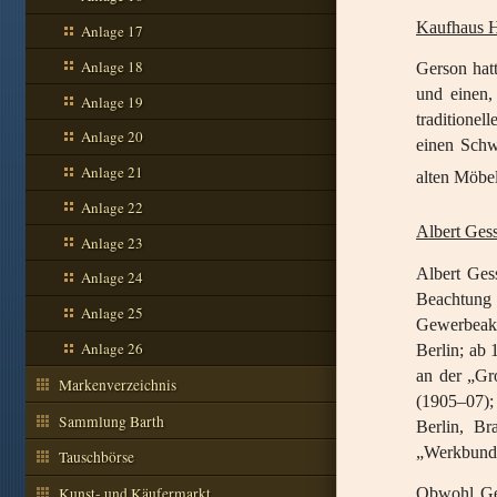
Kaufhaus 
Anlage 17
Anlage 18
Gerson hat
und einen,
Anlage 19
traditione
Anlage 20
einen Schw
Anlage 21
alten Möbel
Anlage 22
Albert Ges
Anlage 23
Albert Ges
Anlage 24
Beachtung
Anlage 25
Gewerbeaka
Anlage 26
Berlin; ab 
an der „Gro
Markenverzeichnis
(1905–07);
Sammlung Barth
Berlin, Br
„Werkbund“
Tauschbörse
Obwohl Ges
Kunst- und Käufermarkt