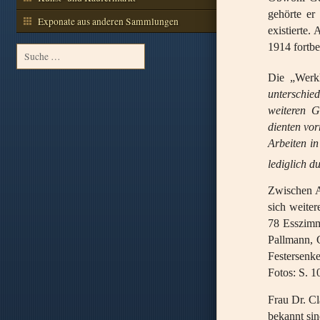
gehörte er
Exponate aus anderen Sammlungen
existierte
1914 fortbe
Die „Werkh
unterschie
weiteren G
dienten vor
Arbeiten in
lediglich d
Zwischen A
sich weite
78 Esszimm
Pallmann, C
Festersenk
Fotos: S. 1
Frau Dr. Cl
bekannt sin