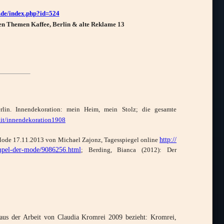
.de/index.php?id=524
en Themen Kaffee, Berlin & alte Reklame 13
in. Innendekoration: mein Heim, mein Stolz; die gesamte
glit/innendekoration1908
http://
r Mode 17.11.2013 von Michael Zajonz, Tagesspiegel online
tempel-der-mode/9086256.html
; Berding, Bianca (2012): Der
 aus der Arbeit von Claudia Kromrei 2009 bezieht: Kromrei,