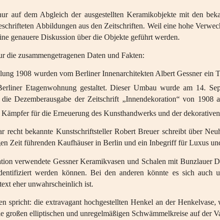
nur auf dem Abgleich der ausgestellten Keramikobjekte mit den be
eschrifteten Abbildungen aus den Zeitschriften. Weil eine hohe Verwe
eine genauere Diskussion über die Objekte geführt werden.
ur die zusammengetragenen Daten und Fakten:
llung 1908 wurden vom Berliner Innenarchitekten Albert Gessner ein T
Berliner Etagenwohnung gestaltet. Dieser Umbau wurde am 14. Sep
h die Dezemberausgabe der Zeitschrift „Innendekoration“ von 1908 
n Kämpfer für die Erneuerung des Kunsthandwerks und der dekorative
ar recht bekannte Kunstschriftsteller Robert Breuer schreibt über 
en Zeit führenden Kaufhäuser in Berlin und ein Inbegriff für Luxus und
tion verwendete Gessner Keramikvasen und Schalen mit Bunzlauer Dek
identifiziert werden können. Bei den anderen könnte es sich auc
xt eher unwahrscheinlich ist.
en spricht: die extravagant hochgestellten Henkel an der Henkelvase
die großen elliptischen und unregelmäßigen Schwämmelkreise auf der Va