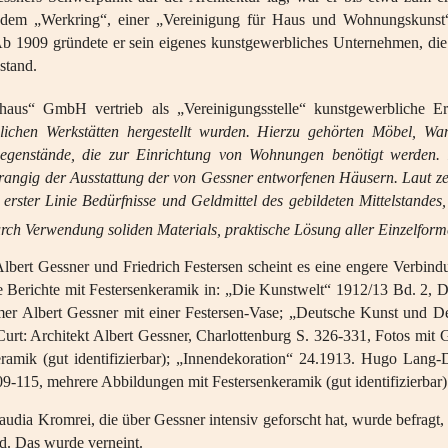
 dem „Werkring“, einer „Vereinigung für Haus und Wohnungskunst“
. Ab 1909 gründete er sein eigenes kunstgewerbliches Unternehmen, di
stand.
aus“ GmbH vertrieb als „Vereinigungsstelle“ kunstgewerbliche Er
dlichen Werkstätten hergestellt wurden. Hierzu gehörten Möbel, W
egenstände, die zur Einrichtung von Wohnungen benötigt werden. 
rangig der Ausstattung der von Gessner entworfenen Häusern. Laut zei
 erster Linie Bedürfnisse und Geldmittel des gebildeten Mittelstande
urch Verwendung soliden Materials, praktische Lösung aller Einzelfor
lbert Gessner und Friedrich Festersen scheint es eine engere Verbin
re Berichte mit Festersenkeramik in: „Die Kunstwelt“ 1912/13 Bd. 2, 
er Albert Gessner mit einer Festersen-Vase; „Deutsche Kunst und D
urt: Architekt Albert Gessner, Charlottenburg S. 326-331, Fotos mit 
eramik (gut identifizierbar); „Innendekoration“ 24.1913. Hugo Lan
09-115, mehrere Abbildungen mit Festersenkeramik (gut identifizierbar)
audia Kromrei, die über Gessner intensiv geforscht hat, wurde befragt,
d. Das wurde verneint.