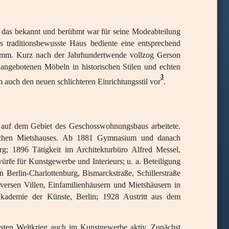
, das bekannt und berühmt war für seine Modeabteilung
 traditionsbewusste Haus bediente eine entsprechend
stamm. Kurz nach der Jahrhundertwende vollzog Gerson
angebotenen Möbeln in historischen Stilen und echten
3
 auch den neuen schlichteren Einrichtungsstil vor
.
m auf dem Gebiet des Geschosswohnungsbaus arbeitete.
tischen Mietshauses. Ab 1881 Gymnasium und danach
; 1896 Tätigkeit im Architekturbüro Alfred Messel,
ürfe für Kunstgewerbe und Interieurs; u. a. Beteiligung
 Berlin-Charlottenburg, Bismarckstraße, Schillerstraße
rsen Villen, Einfamilienhäusern und Mietshäusern in
kademie der Künste, Berlin; 1928 Austritt aus dem
sten Weltkrieg auch im Kunstgewerbe aktiv. Zunächst