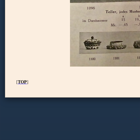
[
TOP
]